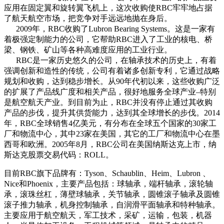
应用在固定翼和旋转翼飞机上，这次收购使RBC牢牢地占据
了航天航空市场，把竞争对手远远地抛在身后。
2009年，RBC收购了Lubron Bearing Systems。这是一家有
着极强定制能力的公司，它帮助RBC进入了工业的核电、桥
梁、钢铁、矿山等各种高难度应用的工业行业。
RBC是一家历史悠久的公司，在轴承技术的历史上，有着
强调创新和造性的传统，公司有着诸多创新专利，它通过战略
规划和收购，达到稳步增长。从90年代初以来，这些收购广泛
的扩展了产品线广度和相关产品，很好地服务全球产业–特别
是航空航天产业。到目前为止，RBC并没有停止通过其收购
产品的步伐，提升其供货能力，达到其全球增长的步伐。2014
年，RBC全球销售4亿美元，有分布在全球五个国家的30家工
厂和物流中心，其中23家在美国，其它的工厂和物流中心在墨
西哥和欧洲。2005年8月，RBC公司在美国纳斯达克上市，纳
斯达克股票交易代码：ROLL。
目前RBC旗下品牌有：Tyson、Schaublin、Heim、Lubron 、
Nice和Phoenix，主要产品包括：球轴承，端杆轴承，滚轮轴
承，滚珠丝杠，薄壁球轴承，关节轴承，圆锥滚子轴承及圆锥
滚子推力轴承，机身控制轴承，自润滑平面轴承和特种轴承。
主要应用于航空航天，军工技术，采矿，运输，包装，机器