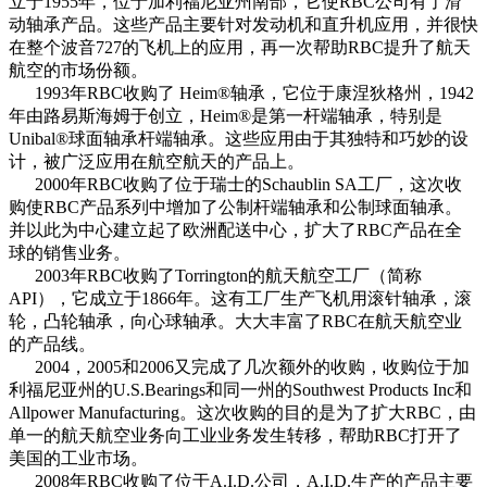
立于1955年，位于加利福尼亚州南部，它使RBC公司有了滑
动轴承产品。这些产品主要针对发动机和直升机应用，并很快
在整个波音727的飞机上的应用，再一次帮助RBC提升了航天
航空的市场份额。
1993年RBC收购了 Heim®轴承，它位于康涅狄格州，1942
年由路易斯海姆于创立，Heim®是第一杆端轴承，特别是
Unibal®球面轴承杆端轴承。这些应用由于其独特和巧妙的设
计，被广泛应用在航空航天的产品上。
2000年RBC收购了位于瑞士的Schaublin SA工厂，这次收
购使RBC产品系列中增加了公制杆端轴承和公制球面轴承。
并以此为中心建立起了欧洲配送中心，扩大了RBC产品在全
球的销售业务。
2003年RBC收购了Torrington的航天航空工厂（简称
API），它成立于1866年。这有工厂生产飞机用滚针轴承，滚
轮，凸轮轴承，向心球轴承。大大丰富了RBC在航天航空业
的产品线。
2004，2005和2006又完成了几次额外的收购，收购位于加
利福尼亚州的U.S.Bearings和同一州的Southwest Products Inc和
Allpower Manufacturing。这次收购的目的是为了扩大RBC，由
单一的航天航空业务向工业业务发生转移，帮助RBC打开了
美国的工业市场。
2008年RBC收购了位于A.I.D.公司，A.I.D.生产的产品主要