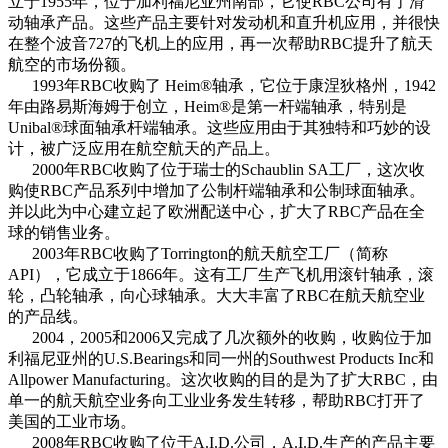
立于1955年，位于加利福尼亚州南部，它使RBC公司有了滑
动轴承产品。这些产品主要针对发动机和直升机应用，并很快
在整个波音727的飞机上的应用，再一次帮助RBC提升了航天
航空的市场份额。
1993年RBC收购了 Heim®轴承，它位于康涅狄格州，1942
年由路易斯海姆于创立，Heim®是第一杆端轴承，特别是
Unibal®球面轴承杆端轴承。这些应用由于其独特和巧妙的设
计，被广泛应用在航空航天的产品上。
2000年RBC收购了位于瑞士的Schaublin SA工厂，这次收
购使RBC产品系列中增加了公制杆端轴承和公制球面轴承。
并以此为中心建立起了欧洲配送中心，扩大了RBC产品在全
球的销售业务。
2003年RBC收购了Torrington的航天航空工厂（简称
API），它成立于1866年。这有工厂生产飞机用滚针轴承，滚
轮，凸轮轴承，向心球轴承。大大丰富了RBC在航天航空业
的产品线。
2004，2005和2006又完成了几次额外的收购，收购位于加
利福尼亚州的U.S.Bearings和同一州的Southwest Products Inc和
Allpower Manufacturing。这次收购的目的是为了扩大RBC，由
单一的航天航空业务向工业业务发生转移，帮助RBC打开了
美国的工业市场。
2008年RBC收购了位于A.I.D.公司，A.I.D.生产的产品主要