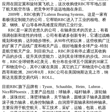
应用在固定翼和旋转翼飞机上，这次收购使RBC牢牢地占据
了航天航空市场，把竞争对手远远地抛在身后。
2009年，RBC收购了Lubron Bearing Systems。这是一家有
着极强定制能力的公司，它帮助RBC进入了工业的核电、桥
梁、钢铁、矿山等各种高难度应用的工业行业。
RBC是一家历史悠久的公司，在轴承技术的历史上，有着
强调创新和造性的传统，公司有着诸多创新专利，它通过战略
规划和收购，达到稳步增长。从90年代初以来，这些收购广泛
的扩展了产品线广度和相关产品，很好地服务全球产业–特别
是航空航天产业。到目前为止，RBC并没有停止通过其收购
产品的步伐，提升其供货能力，达到其全球增长的步伐。2014
年，RBC全球销售4亿美元，有分布在全球五个国家的30家工
厂和物流中心，其中23家在美国，其它的工厂和物流中心在墨
西哥和欧洲。2005年8月，RBC公司在美国纳斯达克上市，纳
斯达克股票交易代码：ROLL。
目前RBC旗下品牌有：Tyson、Schaublin、Heim、Lubron 、
Nice和Phoenix，主要产品包括：球轴承，端杆轴承，滚轮轴
承，滚珠丝杠，薄壁球轴承，关节轴承，圆锥滚子轴承及圆锥
滚子推力轴承，机身控制轴承，自润滑平面轴承和特种轴承。
主要应用于航空航天，军工技术，采矿，运输，包装，机器